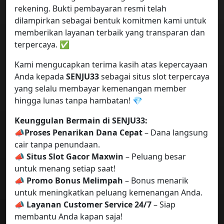
rekening. Bukti pembayaran resmi telah
dilampirkan sebagai bentuk komitmen kami untuk
memberikan layanan terbaik yang transparan dan
terpercaya. ✅
Kami mengucapkan terima kasih atas kepercayaan
Anda kepada
SENJU33
sebagai situs slot terpercaya
yang selalu membayar kemenangan member
hingga lunas tanpa hambatan! 💎
Keunggulan Bermain di SENJU33:
📣
Proses Penarikan Dana Cepat
– Dana langsung
cair tanpa penundaan.
📣
Situs Slot Gacor Maxwin
– Peluang besar
untuk menang setiap saat!
📣
Promo Bonus Melimpah
– Bonus menarik
untuk meningkatkan peluang kemenangan Anda.
📣
Layanan Customer Service 24/7
– Siap
membantu Anda kapan saja!