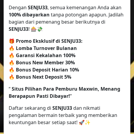
Dengan
SENJU33
, semua kemenangan Anda akan
100% dibayarkan
tanpa potongan apapun. Jadilah
bagian dari pemenang besar berikutnya di
SENJU33
! 🎰💸
🎁
Promo Eksklusif di SENJU33:
🔥
Lomba Turnover Bulanan
🔥
Garansi Kekalahan 100%
🔥
Bonus New Member 30%
🔥
Bonus Deposit Harian 10%
🔥
Bonus Next Deposit 5%
“
Situs Pilihan Para Pemburu Maxwin, Menang
Berapapun Pasti Dibayar!
”
Daftar sekarang di
SENJU33
dan nikmati
pengalaman bermain terbaik yang memberikan
keuntungan besar setiap saat! 🚀✨