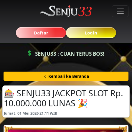
Daftar
Login
$
SENJU33 : CUAN TERUS BOS!
Kembali ke Beranda
🎰 SENJU33 JACKPOT SLOT Rp.
10.000.000 LUNAS 🎉
Jumat, 01 Mei 2026 21:11 WIB