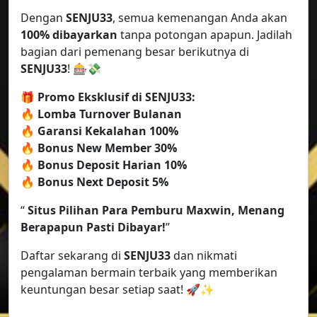
Dengan
SENJU33
, semua kemenangan Anda akan
100% dibayarkan
tanpa potongan apapun. Jadilah
bagian dari pemenang besar berikutnya di
SENJU33
! 🎰💸
🎁
Promo Eksklusif di SENJU33:
🔥
Lomba Turnover Bulanan
🔥
Garansi Kekalahan 100%
🔥
Bonus New Member 30%
🔥
Bonus Deposit Harian 10%
🔥
Bonus Next Deposit 5%
“
Situs Pilihan Para Pemburu Maxwin, Menang
Berapapun Pasti Dibayar!
”
Daftar sekarang di
SENJU33
dan nikmati
pengalaman bermain terbaik yang memberikan
keuntungan besar setiap saat! 🚀✨