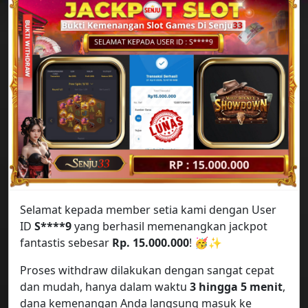
Selamat kepada member setia kami dengan User
ID
S****9
yang berhasil memenangkan jackpot
fantastis sebesar
Rp. 15.000.000
! 🥳✨
Proses withdraw dilakukan dengan sangat cepat
dan mudah, hanya dalam waktu
3 hingga 5 menit
,
dana kemenangan Anda langsung masuk ke