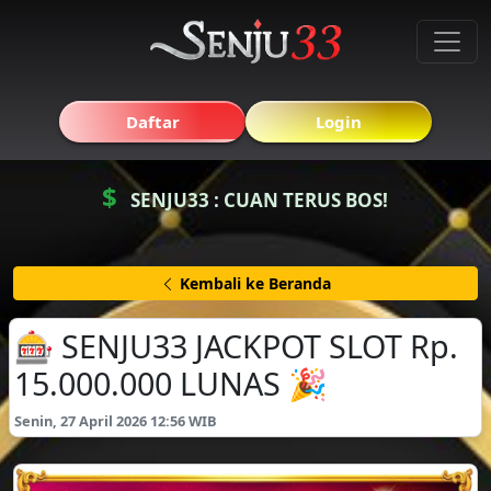
Daftar
Login
$
SENJU33 : CUAN TERUS BOS!
Kembali ke Beranda
🎰 SENJU33 JACKPOT SLOT Rp.
15.000.000 LUNAS 🎉
Senin, 27 April 2026 12:56 WIB