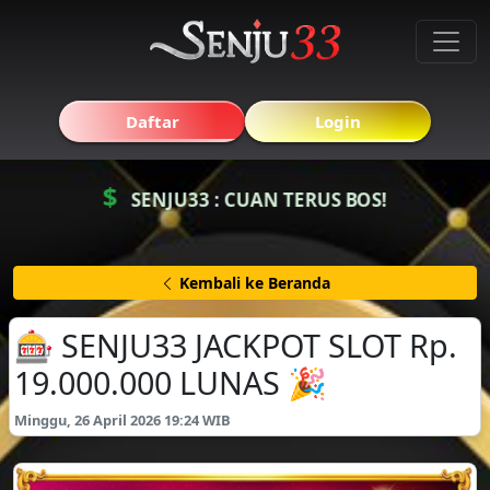
Daftar
Login
$
SENJU33 : CUAN TERUS BOS!
Kembali ke Beranda
🎰 SENJU33 JACKPOT SLOT Rp.
19.000.000 LUNAS 🎉
Minggu, 26 April 2026 19:24 WIB