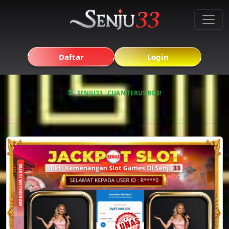
Daftar
Login
$
SENJU33 : CUAN TERUS BOS!